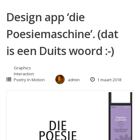
Design app ‘die
Poesiemaschine’. (dat
is een Duits woord :-)
Graphics
Interaction
Poetry In Motion
admin
1 maart 2018