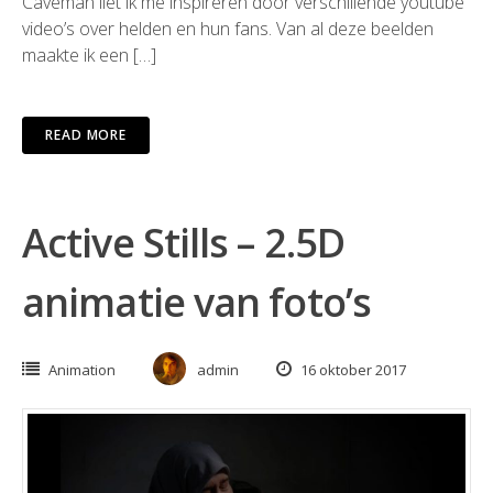
Caveman liet ik me inspireren door verschillende youtube
video’s over helden en hun fans. Van al deze beelden
maakte ik een […]
READ MORE
Active Stills – 2.5D
animatie van foto’s
Animation
admin
16 oktober 2017