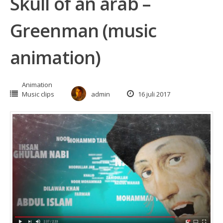
Skull of an arab –
Greenman (music
animation)
Animation
Music clips
admin
16 juli 2017