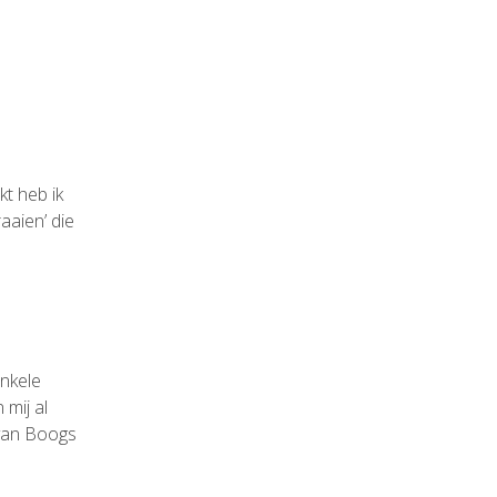
kt heb ik
aaien’ die
enkele
 mij al
 van Boogs