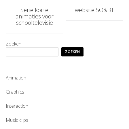
Post
Serie korte
website SO&BT
animaties voor
navigation
schooltelevisie
Zoeken
ZOEKEN
Animation
Graphics
Interaction
Music clips