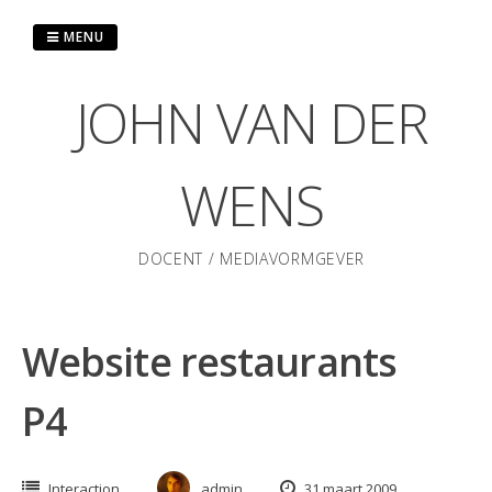
Skip
to
MENU
content
JOHN VAN DER
WENS
DOCENT / MEDIAVORMGEVER
Website restaurants
P4
Interaction
admin
31 maart 2009