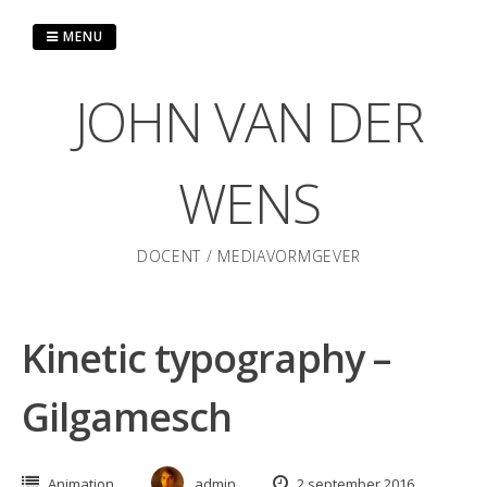
Skip
to
MENU
content
JOHN VAN DER
WENS
DOCENT / MEDIAVORMGEVER
Kinetic typography –
Gilgamesch
Animation
admin
2 september 2016