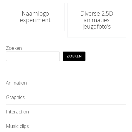
Post
Naamlogo
Diverse 2,5D
experiment
animaties
navigation
jeugdfoto’s
Zoeken
ZOEKEN
Animation
Graphics
Interaction
Music clips