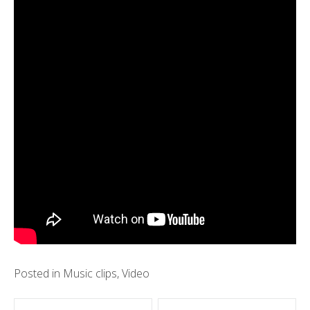
Posted in
Music clips
,
Video