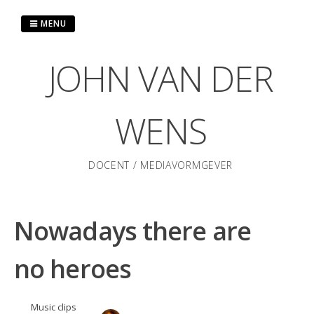
Skip
to
MENU
content
JOHN VAN DER
WENS
DOCENT / MEDIAVORMGEVER
Nowadays there are
no heroes
Music clips