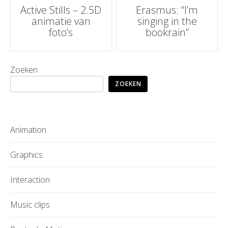
Post
Active Stills – 2.5D
Erasmus: “I’m
animatie van
singing in the
navigation
foto’s
bookrain”
Zoeken
ZOEKEN
Animation
Graphics
Interaction
Music clips