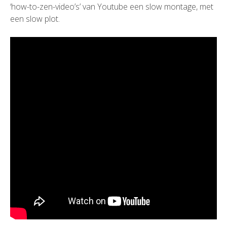
‘how-to-zen-video’s’ van Youtube een slow montage, met
een slow plot.