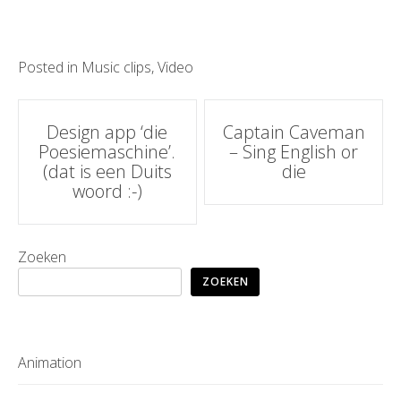
Posted in
Music clips
,
Video
Post
Design app ‘die
Captain Caveman
Poesiemaschine’.
– Sing English or
navigation
(dat is een Duits
die
woord :-)
Zoeken
ZOEKEN
Animation