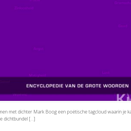
amen met dichter Mark Boog een poëtische tagcloud waarin je k
e dichtbundel […]