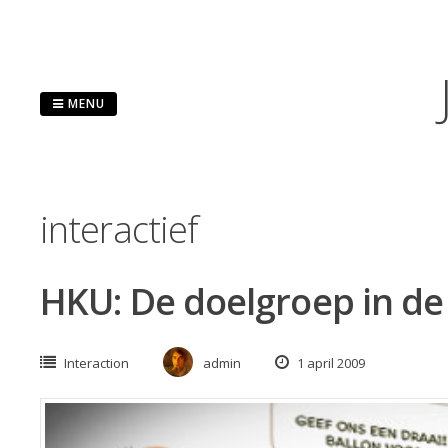
Skip
to
content
MENU
interactief
HKU: De doelgroep in d
Interaction
admin
1 april 2009