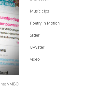
Music clips
Poetry In Motion
Slider
U-Water
Video
p het VMBO.