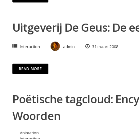
Uitgeverij De Geus: De e
Interaction
admin
31 maart 2008
READ MORE
Poëtische tagcloud: Enc
Woorden
Animation
Interaction