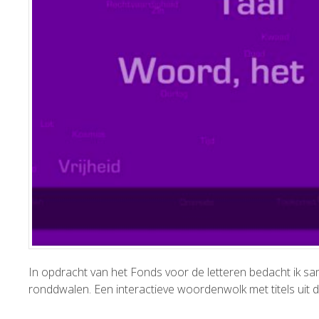
In opdracht van het Fonds voor de letteren bedacht ik s
ronddwalen. Een interactieve woordenwolk met titels uit d